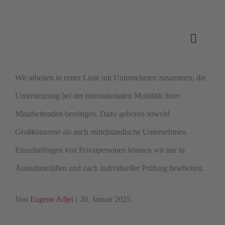
Skip
to
Toggle
content
Naviga
MOBILES ARBEITEN IM AUS
Wir arbeiten in erster Linie mit Unternehmen zusammen, die
Unterstützung bei der internationalen Mobilität ihrer
MITARBEITERENTSENDUNG
Mitarbeitenden benötigen. Dazu gehören sowohl
Großkonzerne als auch mittelständische Unternehmen.
KUNDENBEREICH
Einzelanfragen von Privatpersonen können wir nur in
Ausnahmefällen und nach individueller Prüfung bearbeiten.
ÜBER UNS
Von
Eugene Adjei
|
20. Januar 2025
KONTAKT