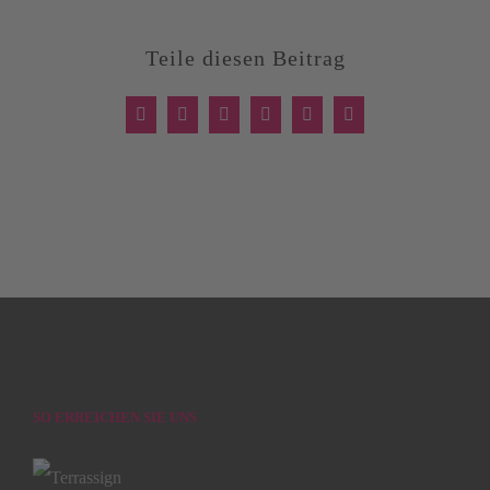
BLOG
Teile diesen Beitrag
English
Facebook
X
LinkedIn
WhatsApp
Xing
E-
Mail
SO ERREICHEN SIE UNS