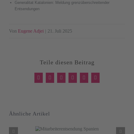
Generalitat Katalonien: Meldung grenzüberschreitender
Entsendungen
Von
Eugene Adjei
|
21. Juli 2025
Teile diesen Beitrag
Facebook
X
LinkedIn
WhatsApp
Xing
E-
Mail
Ähnliche Artikel