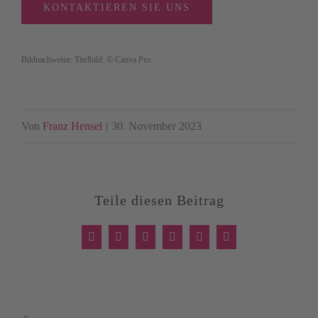
KONTAKTIEREN SIE UNS
Bildnachweise: Titelbild: © Canva Pro.
Von
Franz Hensel
|
30. November 2023
Teile diesen Beitrag
Facebook
X
LinkedIn
WhatsApp
Xing
E-
Mail